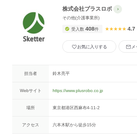
株式会社プラスロボ
その他(介護事業所)
408
4.7
★★★★★
★★★★★
受入数
件
お気に入りする
メ
担当者
鈴木亮平
Webサイト
https://www.plusrobo.co.jp
場所
東京都港区西麻布4-11-2
アクセス
六本木駅から徒歩15分