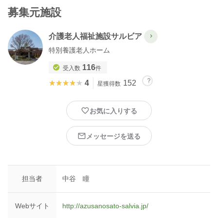
募集元施設
介護老人福祉施設サルビア
特別養護老人ホーム
116
受入数
件
★★★★★
★★★★★
4
152
星獲得数
お気に入りする
メッセージを送る
担当者
中谷 瞳
Webサイト
http://azusanosato-salvia.jp/