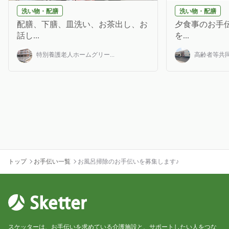
洗い物・配膳
洗い物・配膳
配膳、下膳、皿洗い、お茶出し、お
夕食事のお手伝
話し...
を...
特別養護老人ホームグリー...
高齢者等共同
トップ
お手伝い一覧
お風呂掃除のお手伝いを募集します♪
スケッターは、お手伝いを求めている介護施設と、サポートしたい人をつな