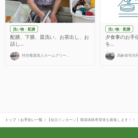
洗い物・配膳
洗い物・配膳
配膳、下膳、皿洗い、お茶出し、お
夕食事のお手伝
話し...
を...
特別養護老人ホームグリー...
高齢者等共同
トップ
お手伝い一覧
【短日インターン】職場体験希望者を募集します！！