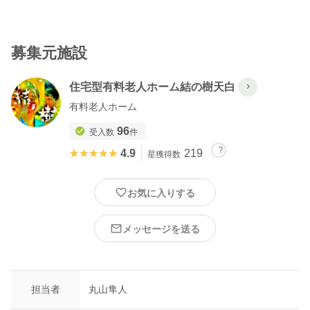
17:30 終了
無資格者、有資格者に応じて体験内容は変更させていただきま
募集元施設
す。
ご希望の日程を何日か提示して頂き、調整いたします。
住宅型有料老人ホーム結の樹天白
※ 経験した内容の振り返りとして体験レポート記入のご協力をお
有料老人ホーム
願いしております。
※ 感染予防対策の一環として急遽中止になる場合がございます。
96
受入数
件
予めご了承ください。
★★★★★
★★★★★
4.9
219
星獲得数
※ 感染拡大予防のため、手洗いうがい当日の検温のご協力およ
び、参加日当日から遡って一週間の平熱であることを条件とさせ
て頂いております。ご理解、ご協力のほどお願い致します。
お気に入りする
▼株式会社結の樹
メッセージを送る
https://yuinoki.ltd
▼YouTube
http://www.youtube.com/channel/UClDAxgfcMjXLvMVWTX7p2eg?
担当者
丸山隼人
sub_confirmation=1