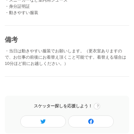
た人生を延ばすことはできません。
・身分証明証
私たちは「介護のプロ」としてその人の残された人生をその人ら
・動きやすい服装
しく暮らすサポートができます。
一緒に創意工夫しながらその人らしさを発揮しましょう！！
〈参加要件〉
備考
・介護の仕事に興味がある
・やりがい、働きがいを持って従事できる
・当日は動きやすい服装でお願いします。（更衣室ありますの
・高齢者の方々が好き
で、お仕事の前後にお着替え頂くこと可能です。着替える場合は
・チームで何かをすることが好き
10分ほど前にお越しください。）
・何事にもチャレンジする気持ちがある
一緒に介護を楽しめる方をお待ちしています。
▼当日の流れ（参考）
10:00 朝の申し送り
スケッター探しを応援しよう！
10:30 水分補給・排泄・入浴介助
12:00 昼食
13:00 休憩
14:00 排泄介助・入浴介助
15:00 おやつ