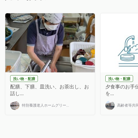
洗い物・配膳
洗い物・配膳
配膳、下膳、皿洗い、お茶出し、お
夕食事のお手伝
話し...
を...
特別養護老人ホームグリー...
高齢者等共同