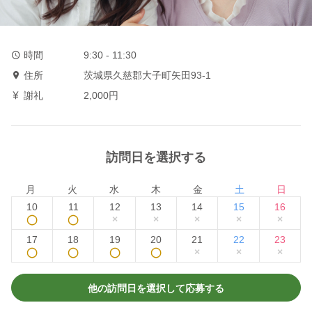
時間
9:30 - 11:30
住所
茨城県久慈郡大子町矢田93-1
謝礼
2,000円
訪問日を選択する
月
火
水
木
金
土
日
10
11
12
13
14
15
16
◯
◯
×
×
×
×
×
17
18
19
20
21
22
23
◯
◯
◯
◯
×
×
×
他の訪問日を選択して応募する