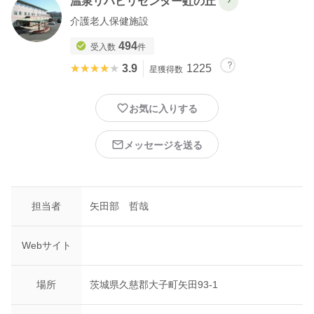
温泉リハビリセンター虹の丘
介護老人保健施設
494
受入数
件
★★★★★
★★★★★
3.9
1225
星獲得数
お気に入りする
メッセージを送る
担当者
矢田部 哲哉
Webサイト
場所
茨城県久慈郡大子町矢田93-1