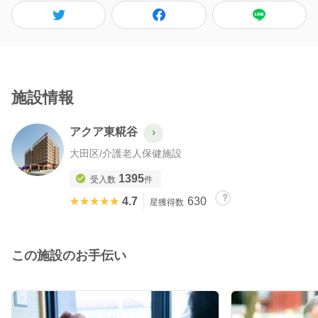
施設情報
アクア東糀谷
大田区
/
介護老人保健施設
1395
受入数
件
★★★★★
★★★★★
4.7
630
星獲得数
この施設のお手伝い