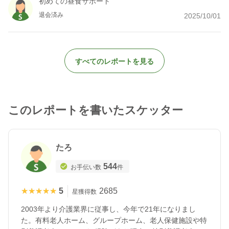
初めての昼食サポート
退会済み
2025/10/01
すべてのレポートを見る
このレポートを書いたスケッター
たろ
544
お手伝い数
件
★★★★★
★★★★★
5
2685
星獲得数
2003年より介護業界に従事し、今年で21年になりまし
た。有料老人ホーム、グループホーム、老人保健施設や特