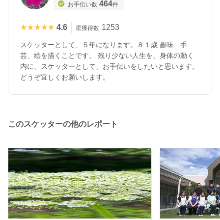
464
お手伝い数
件
★★★★★
★★★★★
4.6
1253
星獲得数
スケッターとして、５年になります。８１歳 趣味 手
芸、絵を描くことです。 残り少ない人生を、身体の動く
内に、スケッターとして、お手伝いをしたいと思います。
どうぞ宜しくお願いします。
このスケッターの他のレポート