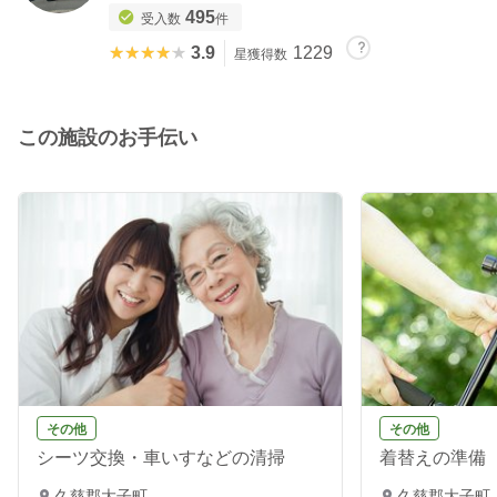
495
受入数
件
★★★★★
★★★★★
3.9
1229
星獲得数
この施設のお手伝い
その他
その他
シーツ交換・車いすなどの清掃
着替えの準備
久慈郡大子町
久慈郡大子町