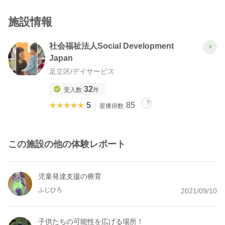
施設情報
社会福祉法人Social Development
Japan
足立区
/
デイサービス
32
受入数
件
★★★★★
★★★★★
5
85
星獲得数
この施設の他の体験レポート
児童発達支援の療育
ふじひろ
2021/09/10
子供たちの可能性を広げる場所！