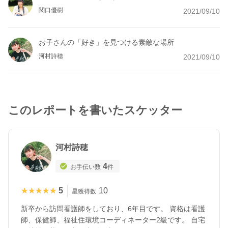
関口優樹
2021/09/10
お子さんの「好き」を見つける素敵な場所
河村詩穂
2021/09/10
このレポートを書いたスケッター
河村詩穂
4
お手伝い数
件
★★★★★
★★★★★
5
10
星獲得数
新卒から訪問看護師をしており、6年目です。 資格は看護
師、保健師、福祉住環境コーディネーター2級です。 自宅