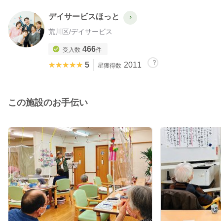
デイサービスほっと
荒川区
/
デイサービス
466
受入数
件
★★★★★
★★★★★
5
2011
星獲得数
この施設のお手伝い