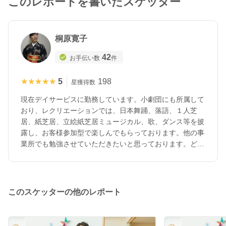
このレポートを書いたスケッター
桐原寛子
42
お手伝い数
件
★★★★★
★★★★★
5
198
星獲得数
現在デイサービスに勤務しています。小劇団にも所属して
おり、レクリエーションでは、日本舞踊、落語、１人芝
居、紙芝居、立絵紙芝居ミュージカル、歌、ダンス等を披
露し、お客様参加型で楽しんでもらっております。他の事
業所でも勉強させていただきたいと思っております。どう
ぞよろしくお願いいたします。
このスケッターの他のレポート