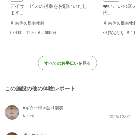
デイサービスの補助をお願いいたし
❤️いこいの庭
ます...
円...
南佐久郡南牧村
南佐久郡南牧
9:00 - 11:30
2,000/日
指定なし
1
すべてのお手伝いを見る
この施設の他の体験レポート
#ギター弾き語り演奏
N.nabi
2025/12/07