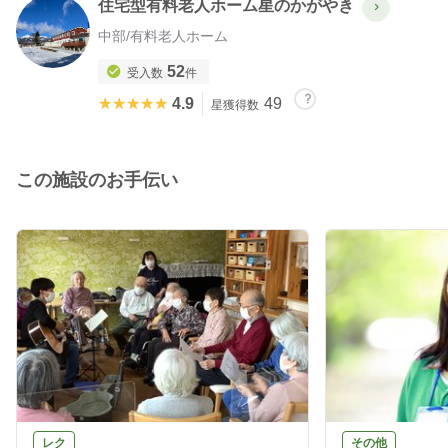
住宅型有料老人ホーム星のかがやき
中部
/
有料老人ホーム
52
受入数
件
★★★★★
★★★★★
4.9
49
星獲得数
この施設のお手伝い
レク
その他