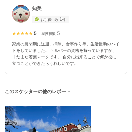
知美
1
お手伝い数
件
★★★★★
★★★★★
5
5
星獲得数
家業の農閑期に送迎、掃除、食事作り等、生活援助のバイ
トをしていました。 ヘルパーの資格を持っていますが、
まだまだ若葉マークです。 自分に出来ることで何か役に
立つことができたらうれしいです。
このスケッターの他のレポート