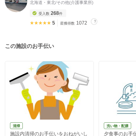
北海道・東北
/
その他(介護事業所)
268
受入数
件
★★★★★
★★★★★
5
1072
星獲得数
この施設のお手伝い
清掃
洗い物・配膳
施設内清掃のお手伝いをおねがいし
夕食事のお手伝