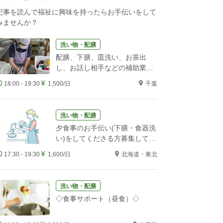
記事を読んで福祉に興味を持ったらお手伝いをして
みませんか？
洗い物・配膳
配膳、下膳、皿洗い、お茶出
し、お話し相手などの補助業務
をお願いします！
18:00 - 19:30
1,500/日
千葉
洗い物・配膳
夕食事のお手伝い(下膳・食器洗
い)をしてくださる方募集してい
ます。
17:30 - 19:30
1,600/日
北海道・東北
洗い物・配膳
◇食事サポート（昼食）◇