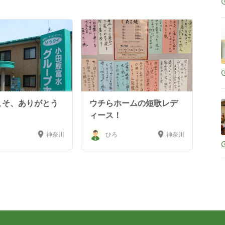
こそ、ありがとう
ウチらホームの短歌レデ
！
ィース！
神奈川
ひろ
神奈川