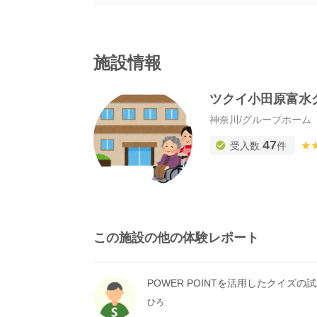
施設情報
ツクイ小田原富水
神奈川
/
グループホーム
47
★
★
受入数
件
この施設の他の体験レポート
POWER POINTを活用したクイズの
ひろ