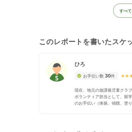
すべて
このレポートを書いたスケ
ひろ
30
★★
★★
お手伝い数
件
現在、地元の放課後児童クラ
ボランティア担当として、留
のお手伝い（体操、傾聴、塗り
がら地域社会のお手伝いがで