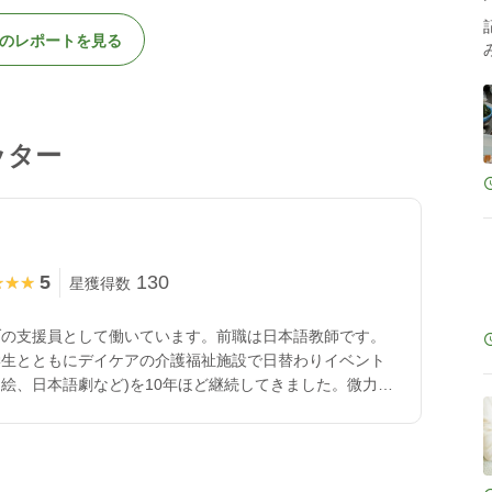
のレポートを見る
ッター
5
130
★★★
★★★
星獲得数
ブの支援員として働いています。前職は日本語教師です。
学生とともにデイケアの介護福祉施設で日替わりイベント
絵、日本語劇など)を10年ほど継続してきました。微力な
きればと思い応募しました。