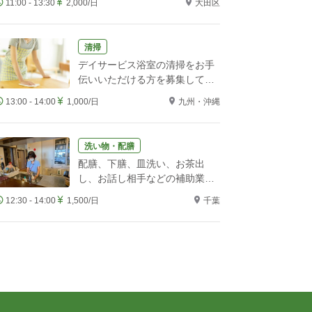
11:00 - 13:30
2,000/日
大田区
清掃
デイサービス浴室の清掃をお手
伝いいただける方を募集してい
ます
13:00 - 14:00
1,000/日
九州・沖縄
洗い物・配膳
配膳、下膳、皿洗い、お茶出
し、お話し相手などの補助業務
をお願いします！
12:30 - 14:00
1,500/日
千葉