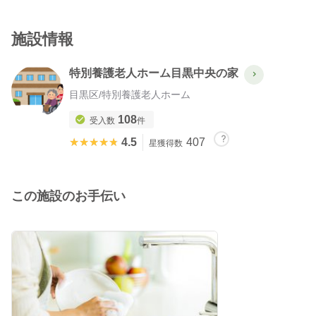
施設情報
特別養護老人ホーム目黒中央の家
目黒区
/
特別養護老人ホーム
108
受入数
件
★★★★★
★★★★★
4.5
407
星獲得数
この施設のお手伝い