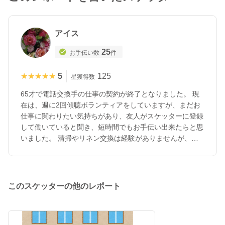
アイス
25
お手伝い数
件
★★★★★
★★★★★
5
125
星獲得数
65才で電話交換手の仕事の契約が終了となりました。 現
在は、週に2回傾聴ボランティアをしていますが、まだお
仕事に関わりたい気持ちがあり、友人がスケッターに登録
して働いていると聞き、短時間でもお手伝い出来たらと思
いました。 清掃やリネン交換は経験がありませんが、お
役に立てたらと考えています。 現在介護の学校に通って
いて初任者研修を受講しています為、2月末くらいからお
伺いしたいと思います。
このスケッターの他のレポート