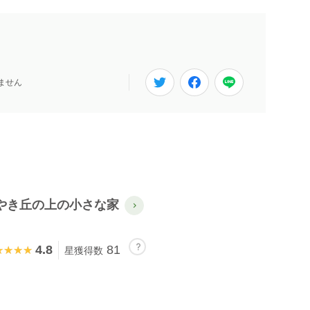
ません
やき丘の上の小さな家
4.8
81
★★★★
★★★★
星獲得数