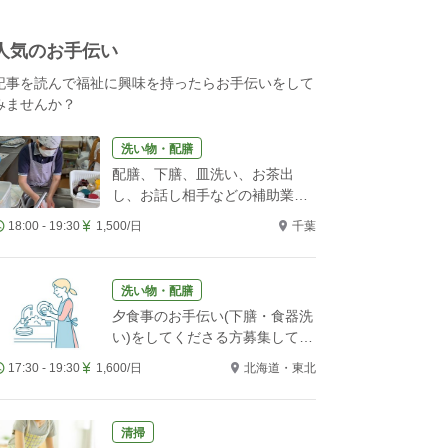
人気のお手伝い
記事を読んで福祉に興味を持ったらお手伝いをして
みませんか？
洗い物・配膳
配膳、下膳、皿洗い、お茶出
し、お話し相手などの補助業務
をお願いします！
18:00 - 19:30
1,500/日
千葉
洗い物・配膳
夕食事のお手伝い(下膳・食器洗
い)をしてくださる方募集してい
ます。
17:30 - 19:30
1,600/日
北海道・東北
清掃