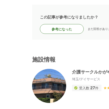
この記事が参考になりましたか？
参考になった
まだ回答があり
施設情報
介護サークルかが
埼玉
/
デイサービス
27
★
★
受入数
件