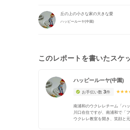
丘の上の小さな家の大きな愛
ハッピールーヤ(中園)
このレポートを書いたスケ
ハッピールーヤ(中園)
3
★★★
★★★
お手伝い数
件
南浦和のウクレレチーム「ハ
川口在住ですが、南浦和で「
ウクレレ教室を開き、笑顔と
5、6年ほど前から演奏活動し