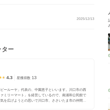
2025/12/13
ッター
4.3
13
★★
★★
星獲得数
ッピールーヤ」代表の、中園恵子といいます。川口市の西
ファミリーマート」を経営しているので、南浦和公民館で
元気を広げようとの思いで川口市、ささいたま市の仲間と
ています。 今までに川口市の子供食堂で歌とウクレレ演奏