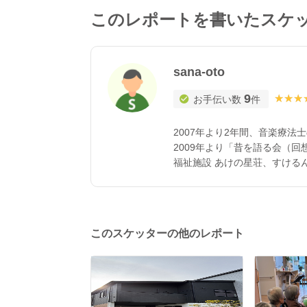
このレポートを書いたスケ
sana-oto
9
★★★
★★★
お手伝い数
件
2007年より2年間、音楽療
2009年より「昔を語る会（回
福祉施設 あけの星荘、すけるん家、みんなの家、南光台デイサービスセンター、たのし
いデイサービ ス、エバーグリーン
課、七ヶ宿町社会福祉協議会 ・地域 鶴が丘町内会、白石市鷹巣コミュニ
会、めだかの学校、岩沼市公民館、
ポーツクラブ、スポーツクラブ
このスケッターの他のレポート
イナス、つやまもくもくスポーツクラ
カイブ仙台、生協白石・社協 20