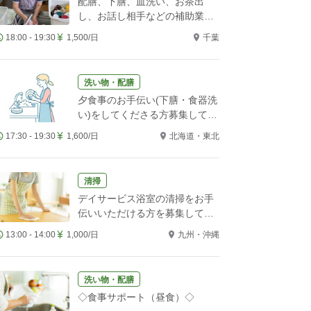
配膳、下膳、皿洗い、お茶出
し、お話し相手などの補助業務
をお願いします！
18:00 - 19:30
1,500/日
千葉
洗い物・配膳
夕食事のお手伝い(下膳・食器洗
い)をしてくださる方募集してい
ます。
17:30 - 19:30
1,600/日
北海道・東北
清掃
デイサービス浴室の清掃をお手
伝いいただける方を募集してい
ます
13:00 - 14:00
1,000/日
九州・沖縄
洗い物・配膳
◇食事サポート（昼食）◇