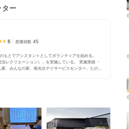
ッター
5
45
★★
★★
星獲得数
法士のもとでアシスタントとしてボランティアを始める。
想法レクリエーション）」を実施している。 実施実績 ・
鶴ケ谷、キング・D・サービス ・行政 白石市長寿
ティー推進協議
角田 市佐倉地区 ・スポーツクラブ 多賀城市民ス
大内、なんでもエンジョイ面瀬クラブ、NPO 法人ジョ
ブ、柴田町スポーツクラブ ・その他 20世紀アー
09年～2024年 合計128回実施