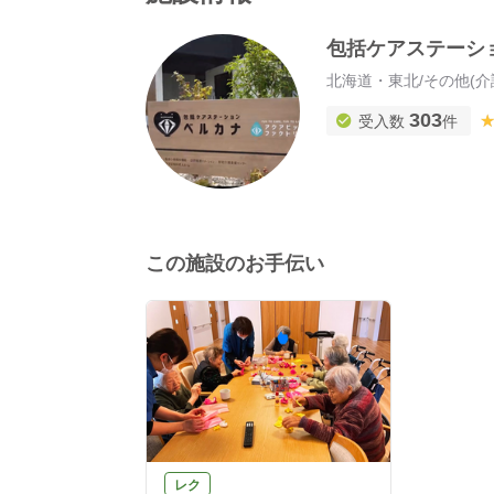
包括ケアステーシ
北海道・東北
/
その他(介
303
受入数
件
この施設のお手伝い
レク