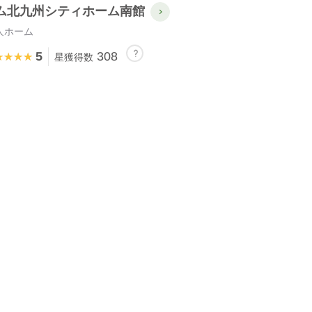
ム北九州シティホーム南館
人ホーム
5
308
★★★★
★★★★
星獲得数