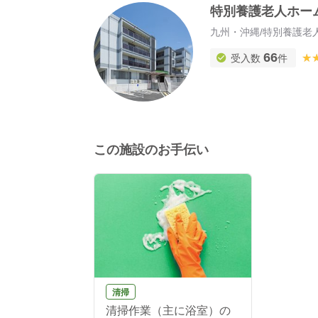
特別養護老人ホー
九州・沖縄
/
特別養護老
66
★
★
受入数
件
この施設のお手伝い
清掃
清掃作業（主に浴室）の