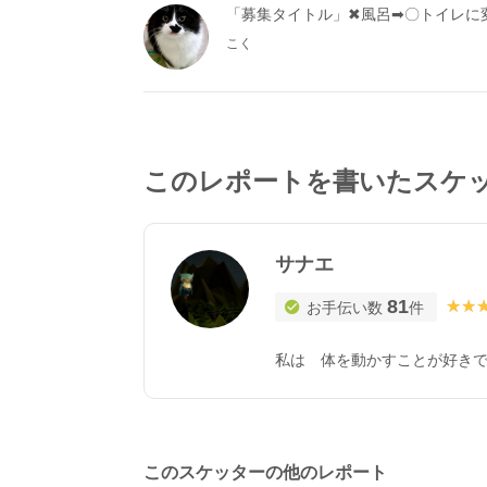
「募集タイトル」✖風呂➡〇トイレに
こく
このレポートを書いたスケ
サナエ
81
★★
★★
お手伝い数
件
私は 体を動かすことが好きで
このスケッターの他のレポート