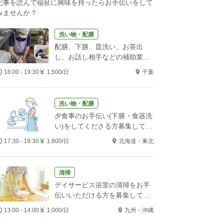
記事を読んで福祉に興味を持ったらお手伝いをして
みませんか？
洗い物・配膳
配膳、下膳、皿洗い、お茶出
し、お話し相手などの補助業務
をお願いします！
18:00 - 19:30
1,500/日
千葉
洗い物・配膳
夕食事のお手伝い(下膳・食器洗
い)をしてくださる方募集してい
ます。
17:30 - 19:30
1,600/日
北海道・東北
清掃
デイサービス浴室の清掃をお手
伝いいただける方を募集してい
ます
13:00 - 14:00
1,000/日
九州・沖縄