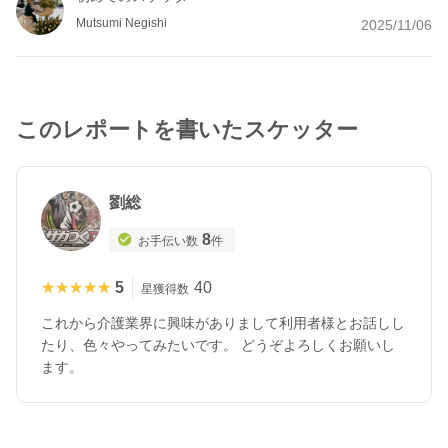
Mutsumi Negishi
2025/11/06
このレポートを書いたスケッター
劉総
8
お手伝い数
件
★★★★★
★★★★★
5
40
星獲得数
これから介護業界に興味がありまして利用者様とお話しし
たり、色々やってみたいです。 どうぞよろしくお願いし
ます。