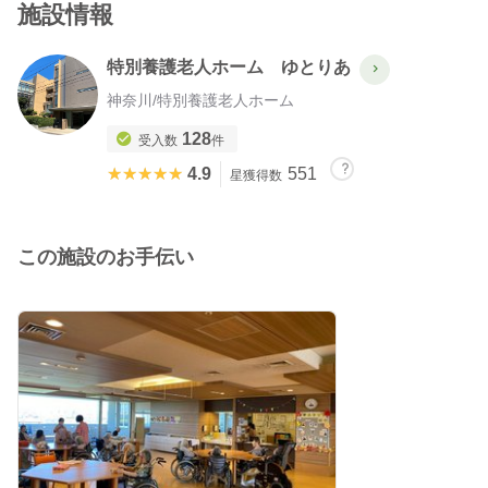
施設情報
特別養護老人ホーム ゆとりあ
神奈川
/
特別養護老人ホーム
128
受入数
件
★★★★★
★★★★★
4.9
551
星獲得数
この施設のお手伝い