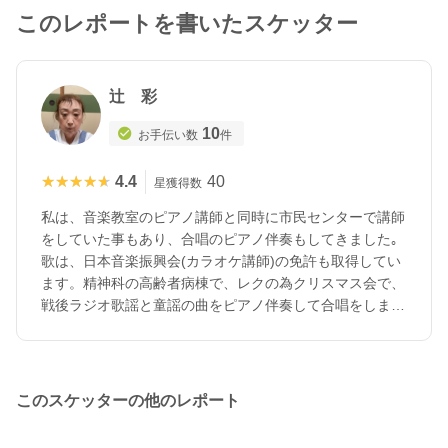
このレポートを書いたスケッター
辻 彩
10
お手伝い数
件
★★★★★
★★★★★
4.4
40
星獲得数
私は、音楽教室のピアノ講師と同時に市民センターで講師
をしていた事もあり、合唱のピアノ伴奏もしてきました｡
歌は、日本音楽振興会(カラオケ講師)の免許も取得してい
ます。精神科の高齢者病棟で、レクの為クリスマス会で、
戦後ラジオ歌謡と童謡の曲をピアノ伴奏して合唱をしまし
た。年齢層は幅広くコミュニケーションを経験しています
から、ご家族とも一緒にお話しや合唱も共に出来ます｡介
護では、入浴介助、排泄介助、食事介助、レク活動として
は、リズム体操や口腔器体操、今日は何の日やカラオケ、
このスケッターの他のレポート
ゲームなど経験は他にもあります。お食事は、暖かく、柔
らかいお召し上がりやすいご飯と副菜のご飯で食事介助を