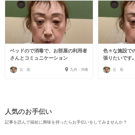
して、調理はその為の柔らかさん調理です｡アロマ足湯、
その後の塗り薬や飲み薬は、認知症介護基礎研修修了で実
習した、ゼリーやアクエリアスなどで柔らかく飲んでいた
だく事をしています。足湯のアロマテラピーだけではな
く、蒸しタオルを使ったハンドケアーマッサージもしてい
ます。森林浴の心ケアー、イルカや猫のなき声テラピー
CDでの心ケアーサービスもしています。 合わせて、バイ
タルチェックも合わせてしています。一生懸命、やさしく
ベッドので消毒で、お部屋の利用者
色々な施設で
心を持って、笑顔で、介護しますので、よろしくお願い致
さんとコミュニケーション
張りたいです｡
します。下善やテーブルや椅子の消毒をして、できる方は
一緒にしてください。その時にまた、お話をしましょう。
辻 彩
九州・沖縄
辻 彩
洗濯物も一緒にたたみましょう｡
人気のお手伝い
記事を読んで福祉に興味を持ったらお手伝いをしてみませんか？