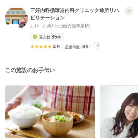
三好内科循環器内科クリニック通所リハ
ビリテーション
九州・沖縄
/
その他(介護事業所)
85
受入数
件
★★★★★
★★★★★
4.9
300
星獲得数
この施設のお手伝い