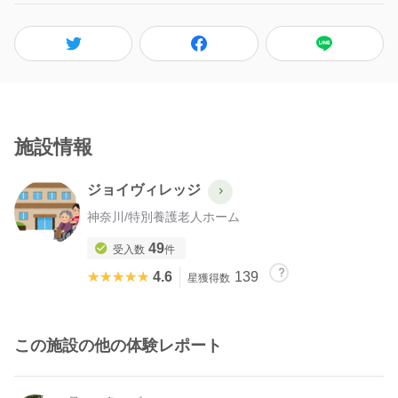
施設情報
ジョイヴィレッジ
神奈川
/
特別養護老人ホーム
49
受入数
件
★★★★★
★★★★★
4.6
139
星獲得数
この施設の他の体験レポート