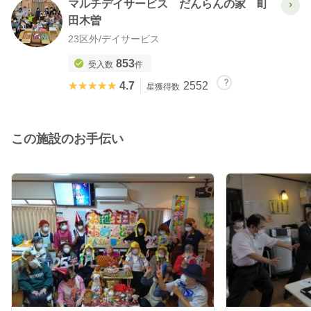
マルチデイサービス だんらんの家 町
田木曽
23区外
/
デイサービス
853
受入数
件
★★★★★
★★★★★
4.7
2552
星獲得数
この施設のお手伝い