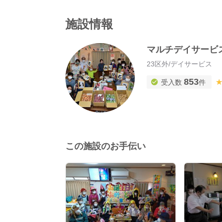
施設情報
マルチデイサービ
23区外
/
デイサービス
853
受入数
件
この施設のお手伝い