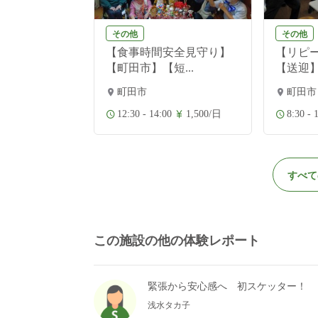
その他
その他
【小規模デイ
【食事時間安全見守り】
【リピ
...
【町田市】【短...
【送迎】
町田市
町田市
1,500/日
12:30 - 14:00
1,500/日
8:30 - 
すべて
この施設の他の体験レポート
緊張から安心感へ 初スケッター！
浅水タカ子