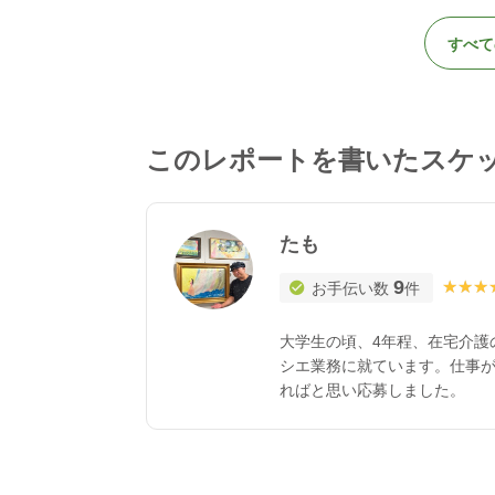
すべて
このレポートを書いたスケ
たも
9
★★★
★★★
お手伝い数
件
大学生の頃、4年程、在宅介護
シエ業務に就ています。仕事
ればと思い応募しました。