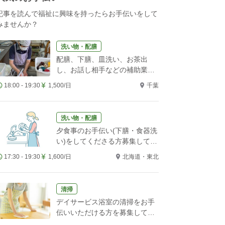
記事を読んで福祉に興味を持ったらお手伝いをして
みませんか？
洗い物・配膳
配膳、下膳、皿洗い、お茶出
し、お話し相手などの補助業務
をお願いします！
18:00 - 19:30
1,500/日
千葉
洗い物・配膳
夕食事のお手伝い(下膳・食器洗
い)をしてくださる方募集してい
ます。
17:30 - 19:30
1,600/日
北海道・東北
清掃
デイサービス浴室の清掃をお手
伝いいただける方を募集してい
ます