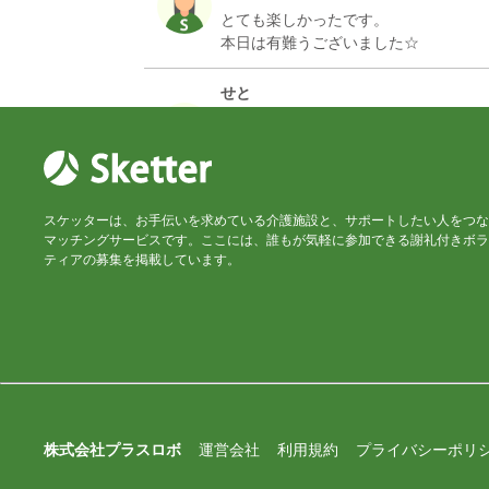
とても楽しかったです。
せと
食洗機使用だったので、難しい作業も
つじ
スケッターは、お手伝いを求めている介護施設と、サポートしたい人をつな
マッチングサービスです。ここには、誰もが気軽に参加できる謝礼付きボラ
ティアの募集を掲載しています。
せと
お世話になりました。
つじ
株式会社プラスロボ
運営会社
利用規約
プライバシーポリ