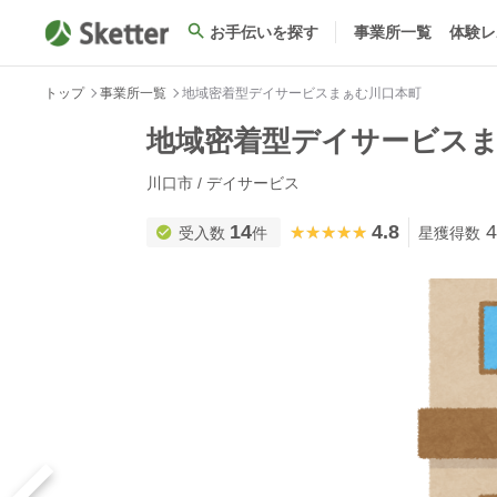
お手伝いを探す
事業所一覧
体験レ
トップ
事業所一覧
地域密着型デイサービスまぁむ川口本町
地域密着型デイサービス
川口市 / デイサービス
14
4.8
4
★★★★★
★★★★★
受入数
件
星獲得数