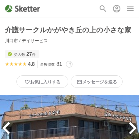
介護サークルかがやき丘の上の小さな家
川口市 / デイサービス
27
受入数
件
★★★★★
★★★★★
4.8
81
星獲得数
お気に入りする
メッセージを送る