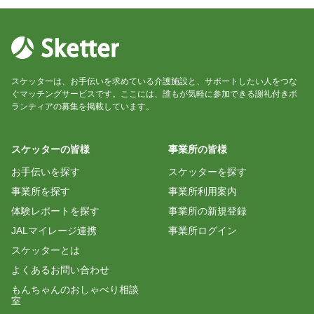
鈴木弘美《和のおけいこ紫陽花》
お世話になりました。
スタッフの皆さまが親切にしてくださり、こちらが
スケッターは、お手伝いを求めている介護施設と、サポートしたい人をつな
演奏しやすいようにご配慮もくださったので、とて
ぐマッチングサービスです。ここには、誰もが気軽に参加できる謝礼付きボ
もやりやすかったです。
ランティアの募集を掲載しています。
利用者様方も優しい笑顔で迎えてくださったので、
はじめて伺いましたが安心しました。
スケッターの皆様
事業所の皆様
お手伝いを探す
スケッターを探す
みうら
事業所を探す
事業所利用案内
体験レポートを探す
事業所の新規登録
楽しいひと時でした。利用者さんも興味を持って聞
いて歌って下さったので演奏し易かったです。歌詞
JALマイレージ連携
事業所ログイン
スケッターとは
よくあるお問い合わせ
ゆう
もんちゃんのおしゃべり相談
室
本日はお世話様でした。