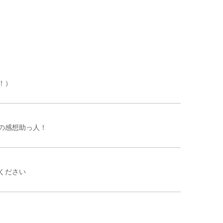
！）
の感想助っ人！
ください