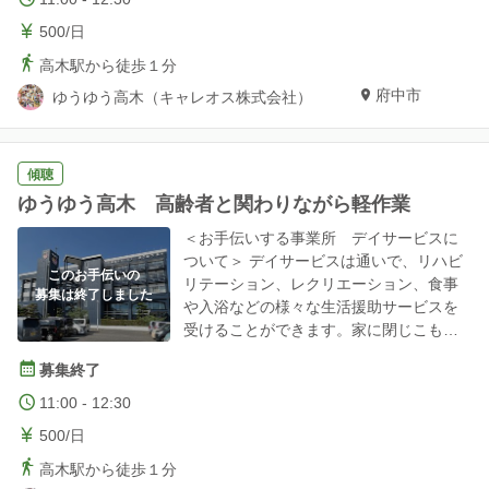
だいております。 ＜お手伝いの内容につ
500/日
いて＞ お客様との交流、食事準備、配
膳、下膳、お茶の準備、洗い物など ＜場
高木駅から徒歩１分
所＞ 施設名称：ゆうゆう神辺 住所：広島
府中市
ゆうゆう高木（キャレオス株式会社）
県福山市神辺町上御領1444-1
傾聴
ゆうゆう高木 高齢者と関わりながら軽作業
＜お手伝いする事業所 デイサービスに
ついて＞ デイサービスは通いで、リハビ
このお手伝いの
リテーション、レクリエーション、食事
募集は終了しました
や入浴などの様々な生活援助サービスを
受けることができます。家に閉じこもり
がちな高齢者が外出し、家族以外の人と
募集終了
交流する機会として、ふらっと立ち寄り
たくなるような環境で楽しく過ごしてい
11:00 - 12:30
ただいております。 ＜お手伝い内容＞ お
500/日
客様との交流、食事準備、配膳、下膳、
お茶の準備、洗い物など ＜場所について
高木駅から徒歩１分