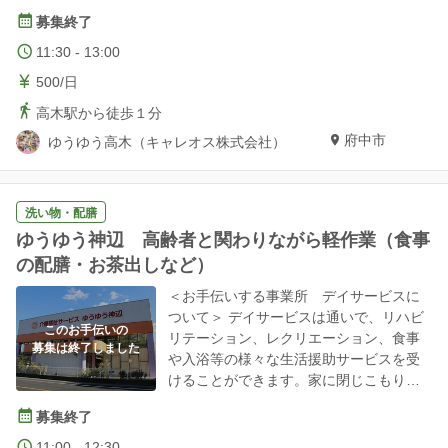
な生活援助サービスを受けることができ
募集終了
る施設です。アットホームな雰囲気の
中、ご利用者様にゆったりとした環境で
11:30 - 13:00
楽しく過ごしていただいているので、ボ
500/日
ランティアの方も安心して活動していた
だけます。 ＜お手伝いの内容について＞
高木駅から徒歩１分
お客様との交流、食事準備、配膳、下
府中市
ゆうゆう高木（キャレオス株式会社）
膳、お茶の準備、洗い物など ＜場所につ
いて＞ 施設名称：ゆうゆう御幸 住所：広
島県福山市御幸町上岩成767－1 アクセ
洗い物・配膳
ス：ＪＲ万能倉駅から徒歩10分
ゆうゆう神辺 高齢者と関わりながら軽作業（食事
の配膳・お茶出しなど）
＜お手伝いする事業所 デイサービスに
ついて＞ デイサービスは通いで、リハビ
このお手伝いの
リテーション、レクリエーション、食事
募集は終了しました
や入浴等の様々な生活援助サービスを受
けることができます。家に閉じこもりが
ちな高齢者が外出し、家族以外の人と交
募集終了
流する機会として、ふらっと立ち寄りた
くなるような環境で楽しく過ごしていた
11:00 - 12:30