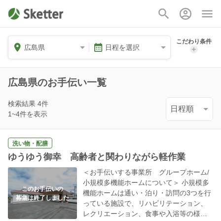
こだわり条件
広島県
日程を選択
広島県のお手伝い一覧
検索結果
4
件
1~4件を表示
洗い物・配膳
ゆうゆう御幸 高齢者と関わりながら軽作業
＜お手伝いする事業所 グループホーム/
小規模多機能ホームについて＞ 小規模多
このお手伝いの
機能ホームは通い・泊り・訪問の3つを行
募集は終了しました
っている施設で、リハビリテーション、
レクリエーション、食事や入浴等の様々