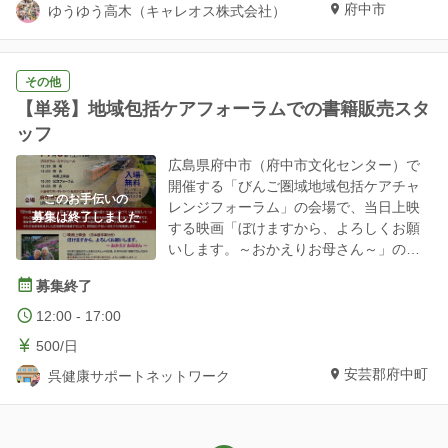
＞ 施設名称：ゆうゆう高木 住所：広島県
府中市
ゆうゆう高木（キャレオス株式会社）
府中市高木町20-1 アクセス：【最寄り
駅】JR福塩線 高木駅（徒歩5分程度）
その他
【単発】地域包括ケアフォーラムでの書籍販売スタ
ッフ
広島県府中市（府中市文化センター）で
開催する「びんご圏域地域包括ケアチャ
このお手伝いの
レンジフォーラム」の会場で、当日上映
募集は終了しました
する映画「ぼけますから、よろしくお願
いします。～おかえりお母さん～」の映
画パンフレットや関連書籍の販売をしま
募集終了
す。 その販売スタッフ、混雑整備要員と
して、スケッターの皆さまにお手伝いい
12:00 - 17:00
ただけたいと思っております。 実働は、
500/日
フォーラム開始前、終了後の各３０分程
安芸郡府中町
度の予定です。 スケッターの皆さまに
呉健康サポートネットワーク
は、当日、びんごチャレンジフォーラム
に整理券無しで入場できるように手配し
ます。 さらに、信友監督とも至近距離で