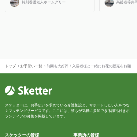
特別養護老人ホームグリー...
高齢者等共同
トップ
お手伝い一覧
前回も大好評！入居者様と一緒にお花の販売をお願い
します♪
スケッターは、お手伝いを求めている介護施設と、サポートしたい人をつな
ぐマッチングサービスです。ここには、誰もが気軽に参加できる謝礼付きボ
ランティアの募集を掲載しています。
スケッターの皆様
事業所の皆様