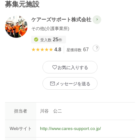
募集元施設
ケアーズサポート株式会社
その他(介護事業所)
25
受入数
件
★★★★★
★★★★★
4.8
67
星獲得数
お気に入りする
メッセージを送る
担当者
川谷 公二
Webサイト
http://www.cares-support.co.jp/