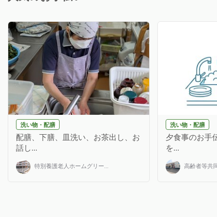
洗い物・配膳
洗い物・配膳
配膳、下膳、皿洗い、お茶出し、お
夕食事のお手伝
話し...
を...
特別養護老人ホームグリー...
高齢者等共同