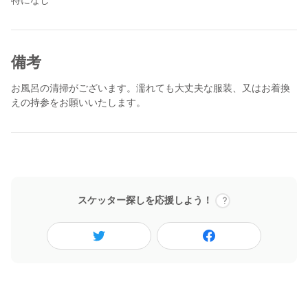
⇓
食器洗いが終わりましたら、ご利用者様と午後の時間をゆっくり
過ごしていただいてお仕事終了です。
備考
※お仕事につきましてご不明なことなどございましたらお気軽に
お問い合わせください。
お風呂の清掃がございます。濡れても大丈夫な服装、又はお着換
えの持参をお願いいたします。
ぜひ、デイサービスの様子など見学、体験してください。
ご応募お待ちしております。
☆★☆★☆追記☆★☆★☆
スケッター探しを応援しよう！