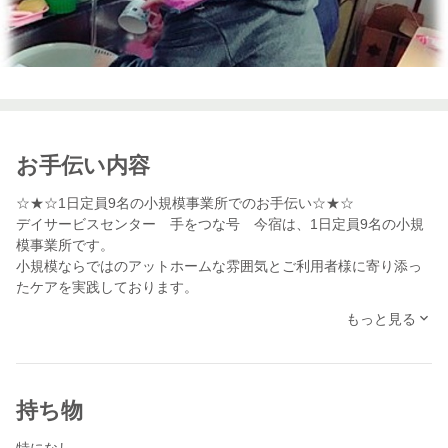
お手伝い内容
☆★☆1日定員9名の小規模事業所でのお手伝い☆★☆
デイサービスセンター 手をつな号 今宿は、1日定員9名の小規
模事業所です。
小規模ならではのアットホームな雰囲気とご利用者様に寄り添っ
たケアを実践しております。
もっと見る
【お仕事内容】
ご利用者様が昼食を召し上がっている時間に浴室の清掃をお願い
します。
⇓
持ち物
終わりましたら、昼食が終わる頃となりますので、次は食器洗い
をお願いします。（ご利用者様と一緒に洗うことも出来ます！）
特になし