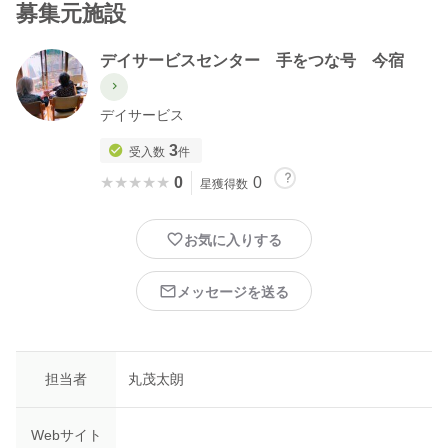
募集元施設
デイサービスセンター 手をつな号 今宿
デイサービス
3
受入数
件
★★★★★
★★★★★
0
0
星獲得数
お気に入りする
メッセージを送る
担当者
丸茂太朗
Webサイト