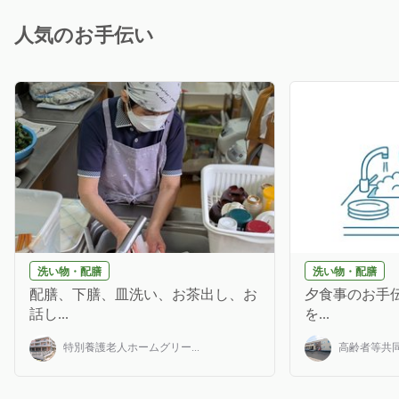
人気のお手伝い
洗い物・配膳
洗い物・配膳
配膳、下膳、皿洗い、お茶出し、お
夕食事のお手伝
話し...
を...
特別養護老人ホームグリー...
高齢者等共同