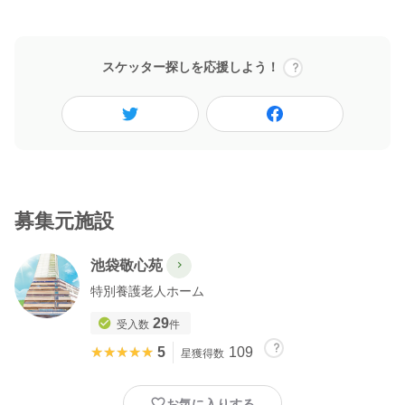
09:00集合
1階、施設エントランスにお集まり下さい
09:30施設内見学(障害者支援施設雑司谷)
スケッター探しを応援しよう！
10:00移動動物園開催
ご利用者の誘導等お手伝いをして頂きます。
12:00昼食休憩
施設で提供している食事をお召し上がり頂きます。
13:00移動動物園お手伝い
14:45総括
1日の振り返りと質疑応答致します。
募集元施設
15:00解散
池袋敬心苑
※当施設にお越しいただく時に入口で体温測定を行います。37.0
度以上ある場合はご遠慮 いただくこととなりますので、ご確認の
特別養護老人ホーム
29
受入数
件
★★★★★
★★★★★
5
109
星獲得数
お気に入りする