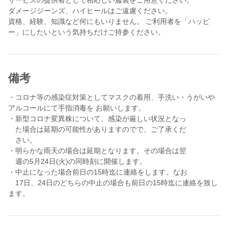
い。保育園の園児も参加して、障害者のご利用者、 高齢者施設の
ダメージジーンズ、ハイヒールはご遠慮ください。
ご利用者も参加して一緒に楽しむイベントです。
資格、経験、知識など何にもいりません。 ご利用者を「ハッピ
当複合施設でスケッターさん企画を過去に2回行っており大変好評
でした。 今回の移動動物園は初めての企画でご利用者は勿論、職
員も大変楽しみにしています。スケ ッターさんも是非楽しんで頂
備考
ければと思います。
・コロナ等の感染症対策としてマスクの着用、手洗い・うがいや
当施設は、特別養護老人ホーム池袋敬心苑と併設している障害者
アルコールにて手指消毒を お願いします。
施設です。平成17年4月 11日に雑司ヶ谷小学校の跡地に開所しま
・新型コロナ変異株について、感染が厳しい状況となっ
した。池袋駅から徒歩7分(明治通り沿い)と大 きな繁華街から近く
た場合は延期の可能性がありますのでで、ご了承くだ
利便性のよい場所にあります。 当施設ではご利用者のハッピーを
さい。
一番に考えています。 福祉施設にご興味のある方、介護 の資格を
・明らかな雨天の場合は延期となります。その場合は翌
持っていて資格を生かしたい方、これから障害福祉のお仕事に就
週の5月24日(火)の同時刻に開催します。
いてみようと考 えている方、是非ご応募下さい。 もちろん、未経
・中止になった場合前日の15時迄に連絡をします。なお
験の方も大歓迎です。イベント中は職員 が近くにおりますので、
17日、24日のどちらの中止の場合も前日の15時迄に連絡を致し
ご安心ください。
ます。
なお、車いすを押した経験がおありの方にご利用者の誘導を相談
させて頂く場合がありま す。車椅子誘導の注意点は当日ご説明さ
せて下さい。
▼当日の流れ