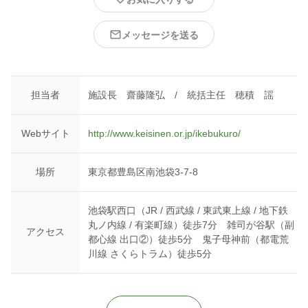
メッセージを送る
担当者
施設長 齋藤隆弘 / 統括主任 穂積 謡
Webサイト
http://www.keisinen.or.jp/ikebukuro/
場所
東京都豊島区南池袋3-7-8
池袋駅西口（JR / 西武線 / 東武東上線 / 地下鉄
丸ノ内線 / 有楽町線）徒歩7分 雑司が谷駅（副
アクセス
都心線 出口②）徒歩5分 鬼子母神前（都電荒
川線 さくらトラム）徒歩5分