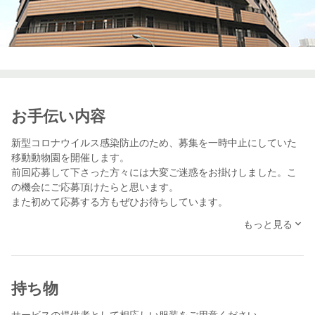
お手伝い内容
新型コロナウイルス感染防止のため、募集を一時中止にしていた
移動動物園を開催します。
前回応募して下さった方々には大変ご迷惑をお掛けしました。こ
の機会にご応募頂けたらと思います。
また初めて応募する方もぜひお待ちしています。
〈お手伝い内容〉 このたび障害者支援施設雑司谷では、隣接して
もっと見る
いる保育園の園庭をお借りして移動動物園 を開催する事と致しま
した。 そこでスケッターさんには、ご利用者が動物たちと触れ合
うお手伝いをお願いすると共に、 この企画を楽しんで頂きたいと
思い募集を行うことにしました。 ポニーやフクロウなど普 段はな
持ち物
かなか触れ合えない動物がたくさん来ます。動物が大好きな方、
お話が好きな方、是 非、障害者支援施設雑司谷へお越しくださ
サービスの提供者として相応しい服装をご用意ください。