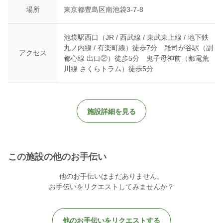
構いません。
場所
東京都豊島区南池袋3-7-8
【メッセージ】
池袋駅西口（JR / 西武線 / 東武東上線 / 地下鉄
第1回 体験会も参加者やご利用者より大変好評でした！大きな
丸ノ内線 / 有楽町線）徒歩7分 雑司が谷駅（副
イベントではありませんが、季節を感じ、日常生活の彩りとなる
アクセス
都心線 出口②）徒歩5分 鬼子母神前（都電荒
よう
川線 さくらトラム）徒歩5分
企画をしています。
資格、経験、知識、技術などなどなんにもいりません。「福祉に
触れてみたい」「池袋敬心苑を知りたい」という気持ちだけご持
参
ください！わからないこと、不安なことは職員が丁寧に対応させ
施設詳細を見る
て頂きますのでご安心ください！
皆さんのご参加心よりお待ち申し上げます！
この施設の他のお手伝い
他のお手伝いはまだありません。
お手伝いをリクエストしてみませんか？
他のお手伝いをリクエストする