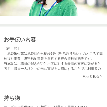
お手伝い内容
【内 容】
池袋敬心苑は池袋駅から徒歩7分（明治通り沿い）のところで高
齢福祉事業、障害福祉事業を運営する複合型福祉施設です。
当施設は、職員の輝きがご利用者に対する最高の支援に繋がると
考え、職員一人ひとりの自己実現を大切にすることでご利用者の
生活の潤いや豊かさの実現を目指しています。
もっと見る
是非、スケッターの皆さんにもこの池袋敬心苑の魅力を肌で感じ
取って頂きたいと思い、この度、「第2回 体験会」を開催させて
頂くこととなりました。
持ち物
【体験会概要】
（開催日時）
サービスの提供者として相応しい服装をご用意ください。