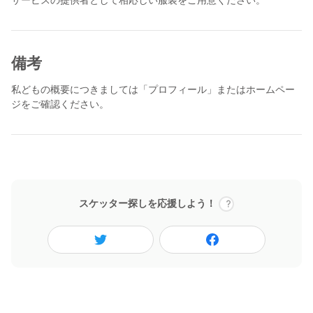
令和3年10月3日（日） 10：00～16：00（集合受付 9：
30～9：45）
（進行概要）
備考
09：30 集合
➡施設エントランスにお集まりください
私どもの概要につきましては「プロフィール」またはホームペー
ジをご確認ください。
10：00 オリエンテーション
➡社会福祉法人 敬心福祉会や池袋敬心苑の福祉事業な
どについてご説明致します。
11：30 施設見学
➡施設内をご案内致します。
スケッター探しを応援しよう！
12：00 昼食休憩
➡施設で提供している食事をお召し上がり頂きます。
13：00 『ちいさい秋みぃつけた』
➡特養フロア単独行事のクッキングイベントをお手伝い
ください。
簡単な調理（おやつ作り）、ＢＧＭや動画をお楽しみ
頂き、秋の風情を感じて頂きます。