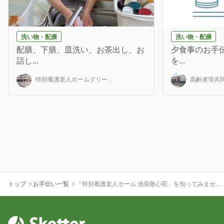
洗い物・配膳
洗い物・配膳
配膳、下膳、皿洗い、お茶出し、お
夕食事のお手伝
話し...
を...
特別養護老人ホームグリー...
高齢者等共同
トップ
お手伝い一覧
「特別養護老人ホーム 池袋敬心苑」を知ってみません
か？？