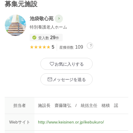
募集元施設
15：00 スケッターの皆さんのご要望にお応えします
池袋敬心苑
➡以下の4つの項目からお好きなものを選択頂き、体験し
て頂きます。
特別養護老人ホーム
①介助体験（移乗・入浴・排泄などの介助体験）
②個別支援（ご利用者とのレクリエーションやコミュ
29
受入数
件
ニケーション体験）
★★★★★
★★★★★
5
109
星獲得数
③特技披露（スケッターの皆さんの特技を希望があれ
ば披露頂けます）
④職種体験（介護職員、生活相談員、介護支援専門
お気に入りする
員、機能訓練指導員、看護職員、管理栄養士、施設長など
いずれかの職種に同行し職種を体験）
メッセージを送る
15：45 総括
➡一日の振り返りと質疑応答致します。
担当者
施設長 齋藤隆弘 / 統括主任 穂積 謡
16：00 解散
【参加に際しご用意頂くもの】
Webサイト
http://www.keisinen.or.jp/ikebukuro/
私たちはサービスを提供する側ですから、サービスの提供者と
して相応しい服装をご用意ください。但し、正装ではなくて