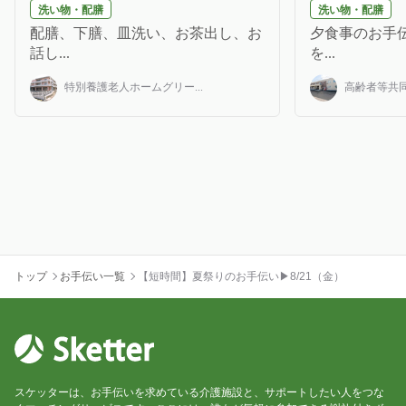
洗い物・配膳
洗い物・配膳
配膳、下膳、皿洗い、お茶出し、お
夕食事のお手伝
話し...
を...
特別養護老人ホームグリー...
高齢者等共同
トップ
お手伝い一覧
【短時間】夏祭りのお手伝い▶8/21（金）
スケッターは、お手伝いを求めている介護施設と、サポートしたい人をつな