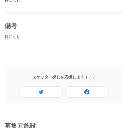
＊18：00~花火を少し行います。こちらは希望者のみ参加となり
ます。
＊コロナウイルス感染拡大予防のため、手洗いうがい当日の検温
備考
のご協力および、参加日当日から遡って一週間の平熱であること
を条件とさせて頂いております。ご理解、ご協力のほどお願い致
特になし
します。
▼株式会社結の樹
https://yuinoki.ltd
▼YouTube
http://www.youtube.com/channel/UClDAxgfcMjXLvMVWTX7p2eg?
スケッター探しを応援しよう！
sub_confirmation=1
募集元施設