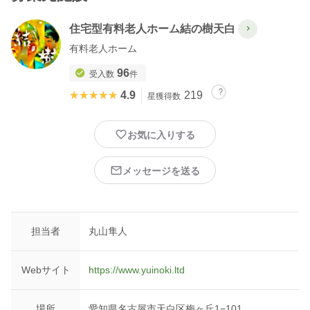
住宅型有料老人ホーム結の樹天白
有料老人ホーム
96
受入数
件
★★★★★
★★★★★
4.9
219
星獲得数
お気に入りする
メッセージを送る
担当者
丸山隼人
Webサイト
https://www.yuinoki.ltd
場所
愛知県名古屋市天白区梅ヶ丘1−101