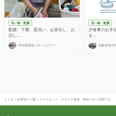
洗い物・配膳
洗い物・配膳
配膳、下膳、皿洗い、お茶出し、お
夕食事のお手伝
話し...
を...
特別養護老人ホームグリー...
高齢者等共同
トップ
お手伝い一覧
クラリネット・オカリナ奏者 林様へのご依頼です。