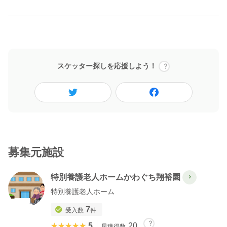
スケッター探しを応援しよう！
募集元施設
特別養護老人ホームかわぐち翔裕園
特別養護老人ホーム
7
受入数
件
★★★★★
★★★★★
5
20
星獲得数