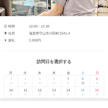
時間
10:00 - 12:30
住所
滋賀県守山市川田町1541-4
謝礼
2,000円
訪問日を選択する
月
火
水
木
金
土
日
3
4
5
6
7
8
9
ー
ー
ー
ー
×
満
×
10
11
12
13
14
15
16
×
×
×
×
×
×
×