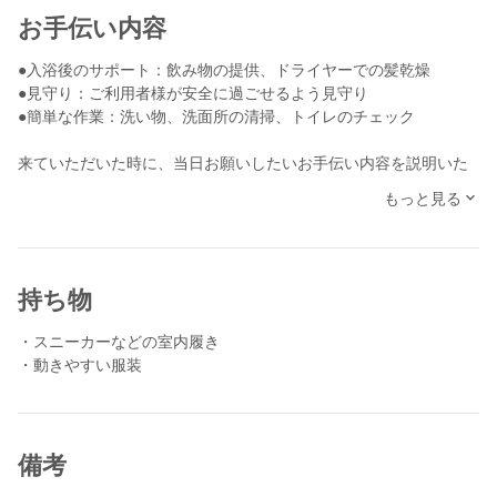
お手伝い内容
●入浴後のサポート：飲み物の提供、ドライヤーでの髪乾燥
●見守り：ご利用者様が安全に過ごせるよう見守り
●簡単な作業：洗い物、洗面所の清掃、トイレのチェック
来ていただいた時に、当日お願いしたいお手伝い内容を説明いた
します。身体介助は行いませんので、ご安心ください。
もっと見る
ご利用者さまとの会話も楽しみながら、入浴後のサポートをお願
いします。また食器等の簡単な洗い物や、洗面所やトイレのチェ
ックなどもお手伝いいただけると助かります。
持ち物
スケッターさんからの、たくさんのご応募を楽しみにお待ちして
・スニーカーなどの室内履き
おります！
・動きやすい服装
※前日、前々日など直前の応募は返信などの対応ができない場合
があります。あらかじめご了承ください。
備考