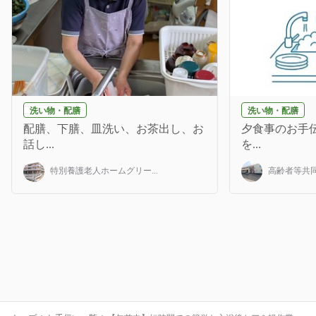
洗い物・配膳
洗い物・配膳
配膳、下膳、皿洗い、お茶出し、お
夕食事のお手伝
話し...
を...
特別養護老人ホームグリー...
高齢者等共同