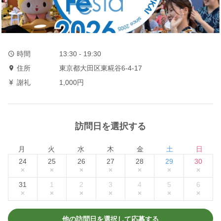
時間
13:30 - 19:30
住所
東京都大田区東糀谷6-4-17
謝礼
1,000円
訪問日を選択する
月
火
水
木
金
土
日
24
25
26
27
28
29
30
×
×
×
×
×
×
×
31
1
2
3
4
5
6
×
×
×
×
×
×
×
他の訪問日を選択して応募する