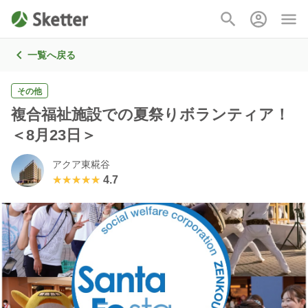
一覧へ戻る
その他
複合福祉施設での夏祭りボランティア！
＜8月23日＞
アクア東糀谷
★★★★★
★★★★★
4.7