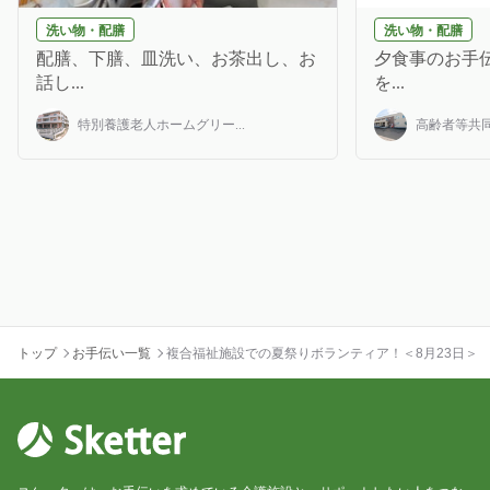
洗い物・配膳
洗い物・配膳
配膳、下膳、皿洗い、お茶出し、お
夕食事のお手伝
話し...
を...
特別養護老人ホームグリー...
高齢者等共同
トップ
お手伝い一覧
複合福祉施設での夏祭りボランティア！＜8月23日＞