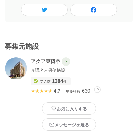
募集元施設
アクア東糀谷
介護老人保健施設
1394
受入数
件
★★★★★
★★★★★
4.7
630
星獲得数
お気に入りする
メッセージを送る