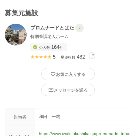
募集元施設
プロムナードとばた
特別養護老人ホーム
164
受入数
件
★★★★★
★★★★★
5
482
星獲得数
お気に入りする
メッセージを送る
担当者
和田 一哉
https://www.iwakifukushikai.jp/promenade_tobat