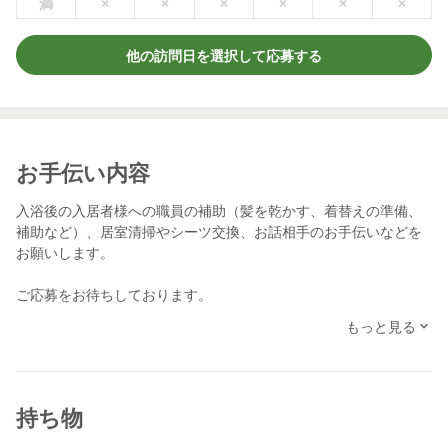
満
×
×
×
×
×
×
他の訪問日を選択して応募する
お手伝い内容
入浴後の入居者様への職員の補助（髪を乾かす、着替えの準備、
補助など）、居室清掃やシーツ交換、お話相手のお手伝いなどを
お願いします。
ご応募をお待ちしております。
※前日、前々日など直前の応募は返信などの対応が出来ない場合
もっと見る
があります。
予めご了承ください。
持ち物