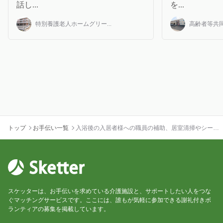
話し...
を...
特別養護老人ホームグリー...
高齢者等共同
トップ
お手伝い一覧
入浴後の入居者様への職員の補助、居室清掃やシーツ
交換、お話相手のお手伝いなどをしてくださる方を募
集しております。
スケッターは、お手伝いを求めている介護施設と、サポートしたい人をつな
ぐマッチングサービスです。ここには、誰もが気軽に参加できる謝礼付きボ
ランティアの募集を掲載しています。