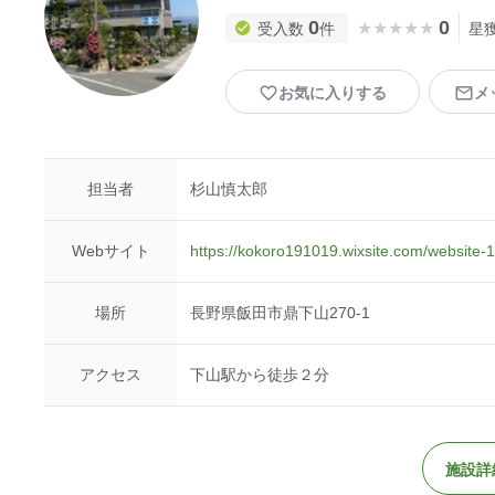
0
0
★★★★★
★★★★★
受入数
件
星
お気に入りする
メ
担当者
杉山慎太郎
Webサイト
https://kokoro191019.wixsite.com/website-1
場所
長野県飯田市鼎下山270-1
アクセス
下山駅から徒歩２分
施設詳