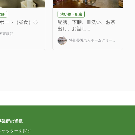
配膳
洗い物・配膳
ポート（昼食）◇
配膳、下膳、皿洗い、お茶
出し、お話し...
ア東糀谷
特別養護老人ホームグリー...
事業所の皆様
スケッターを探す