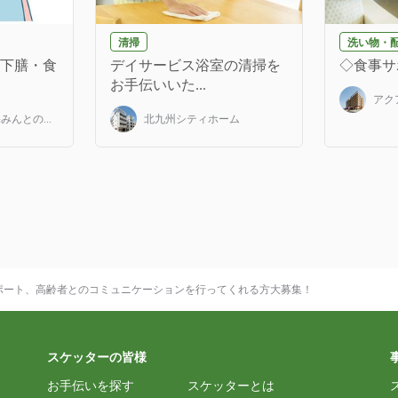
清掃
洗い物・
(下膳・食
デイサービス浴室の清掃を
◇食事サ
お手伝いいた...
アク
んとの...
北九州シティホーム
ポート、高齢者とのコミュニケーションを行ってくれる方大募集！
スケッターの皆様
お手伝いを探す
スケッターとは