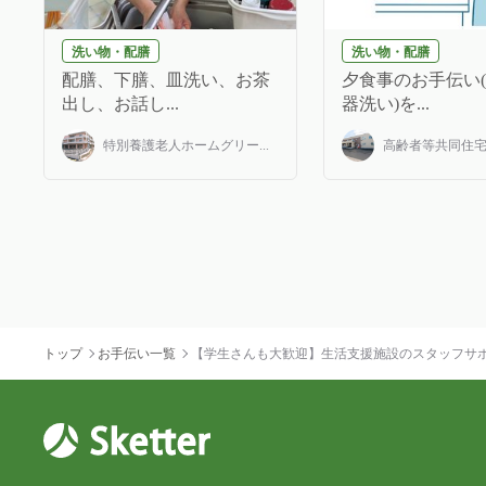
洗い物・配膳
洗い物・配膳
配膳、下膳、皿洗い、お茶
夕食事のお手伝い
出し、お話し...
器洗い)を...
特別養護老人ホームグリー...
高齢者等共同住宅み
トップ
お手伝い一覧
【学生さんも大歓迎】生活支援施設のスタッフサ