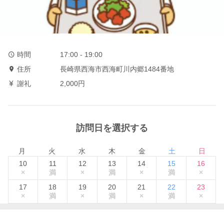
時間
17:00 - 19:00
住所
長崎県西海市西海町川内郷1484番地
謝礼
2,000円
訪問日を選択する
月
火
水
木
金
土
日
10
11
12
13
14
15
16
×
満
×
満
×
満
×
17
18
19
20
21
22
23
×
満
×
満
×
満
×