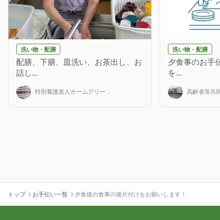
洗い物・配膳
洗い物・配膳
配膳、下膳、皿洗い、お茶出し、お
夕食事のお手伝
話し...
を...
特別養護老人ホームグリー...
高齢者等共同
トップ
お手伝い一覧
夕食後の食事の後片付けをお願いします！