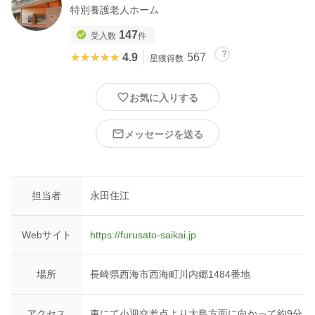
特別養護老人ホーム
147
受入数
件
★★★★★
★★★★★
4.9
567
星獲得数
お気に入りする
メッセージを送る
担当者
永田住江
Webサイト
https://furusato-saikai.jp
場所
長崎県西海市西海町川内郷1484番地
アクセス
車にて小迎交差点より大島方面に向かって約9分