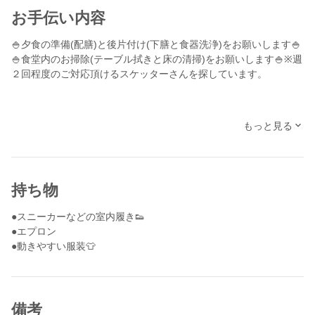
お手伝い内容
🍚夕食の準備(配膳)と後片付け(下膳と食器洗浄)をお願いします🍚
🍚食堂内のお掃除(テーブル拭きと床の清掃)をお願いします🍚※週
２回程度のご対応頂けるスケッターさんを探しています。
もっと見る
持ち物
●スニーカーなどの室内履き👟
●エプロン
●動きやすい服装👕
備考