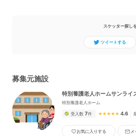
スケッター探し
ツイートする
募集元施設
特別養護老人ホームサンライ
特別養護老人ホーム
7
4.6
★★★★★
★★★★★
受入数
件
お気に入りする
メ