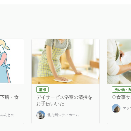
清掃
洗い物・
(下膳・食
デイサービス浴室の清掃を
◇食事サ
お手伝いいた...
アク
んとの...
北九州シティホーム