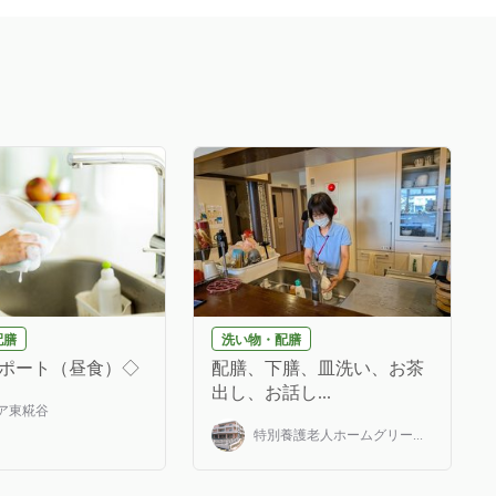
配膳
洗い物・配膳
ポート（昼食）◇
配膳、下膳、皿洗い、お茶
出し、お話し...
ア東糀谷
特別養護老人ホームグリー...