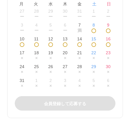
月
火
水
木
金
土
日
27
28
29
30
31
1
2
ー
ー
ー
ー
ー
ー
ー
3
4
5
6
7
8
9
ー
ー
ー
ー
満
◯
◯
10
11
12
13
14
15
16
◯
◯
◯
◯
◯
◯
◯
17
18
19
20
21
22
23
×
×
×
×
×
×
×
24
25
26
27
28
29
30
×
×
×
×
×
×
×
31
1
2
3
4
5
6
×
×
×
×
×
×
×
会員登録して応募する