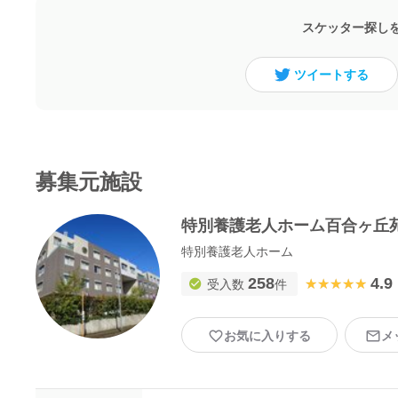
スケッター探し
ツイートする
募集元施設
特別養護老人ホーム百合ヶ丘
特別養護老人ホーム
258
4.9
★★★★★
★★★★★
受入数
件
お気に入りする
メ