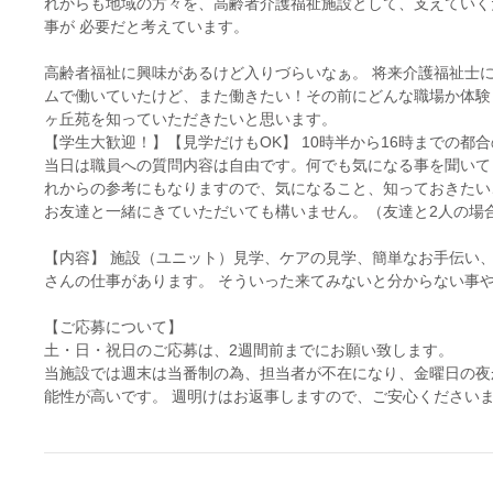
れからも地域の方々を、高齢者介護福祉施設として、支えていく
事が 必要だと考えています。
高齢者福祉に興味があるけど入りづらいなぁ。 将来介護福祉士
ムで働いていたけど、また働きたい！その前にどんな職場か体験
ヶ丘苑を知っていただきたいと思います。
【学生大歓迎！】【見学だけもOK】 10時半から16時までの都
当日は職員への質問内容は自由です。何でも気になる事を聞いて
れからの参考にもなりますので、気になること、知っておきたい
お友達と一緒にきていただいても構いません。（友達と2人の場
【内容】 施設（ユニット）見学、ケアの見学、簡単なお手伝い
さんの仕事があります。 そういった来てみないと分からない事
【ご応募について】
土・日・祝日のご応募は、2週間前までにお願い致します。
当施設では週末は当番制の為、担当者が不在になり、金曜日の夜
能性が高いです。 週明けはお返事しますので、ご安心ください