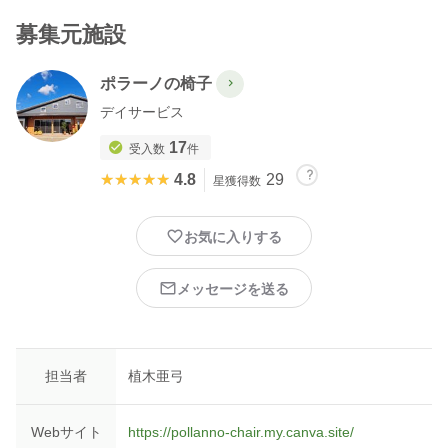
募集元施設
ポラーノの椅子
デイサービス
17
受入数
件
★★★★★
★★★★★
4.8
29
星獲得数
お気に入りする
メッセージを送る
担当者
植木亜弓
Webサイト
https://pollanno-chair.my.canva.site/