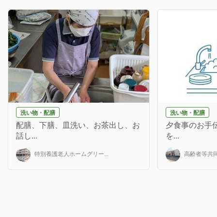
洗い物・配膳
洗い物・配膳
配膳、下膳、皿洗い、お茶出し、お
夕食事のお手伝
話し...
を...
特別養護老人ホームグリー...
高齢者等共同