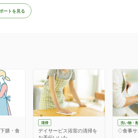
ポートを見る
清掃
洗い物・
(下膳・食
デイサービス浴室の清掃を
◇食事サ
お手伝いいた...