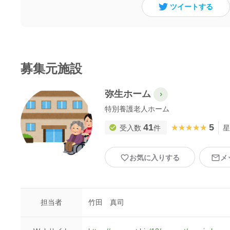
ツイートする
募集元施設
弥生ホーム
特別養護老人ホーム
41
5
★★★★★
★★★★★
受入数
件
星
お気に入りする
メ
担当者
竹田 真司