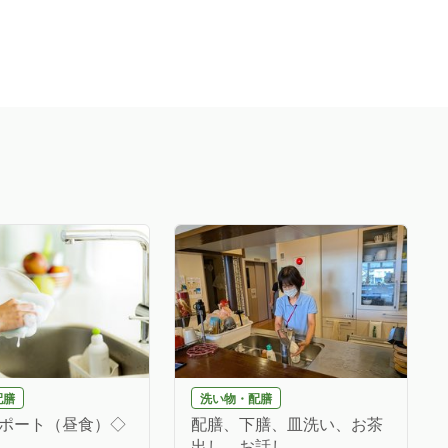
配膳
洗い物・配膳
ポート（昼食）◇
配膳、下膳、皿洗い、お茶
出し、お話し...