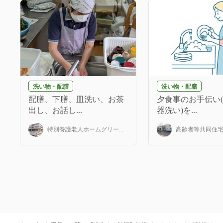
洗い物・配膳
洗い物・配膳
配膳、下膳、皿洗い、お茶
夕食事のお手伝い
出し、お話し...
器洗い)を...
特別養護老人ホームグリー...
高齢者等共同住宅み