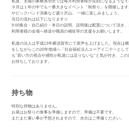
私達、太陽の家横濱羽沢では毎月利用者様が笑顔になるようなイ
９月は１年の中でも一番大きなイベント「秋祭り」を開催します
やビックバンド演奏など盛り沢山。 一緒に楽しみましょう。
当日の流れは以下になります☆
9:00集合・自己紹介・本日の説明。説明後は配置について頂き、1
利用者様の会場へ移送や職員の補佐等の支援をお願いします。
私達の法人は平成13年横須賀市にて産声を上げました。現在は
をしながらこの20年地域へ「社会福祉法人ユーアイ二十一とし
も’’若い方の視点や感性が私達には足りないな’’と気が付き、
お待ちしております。
持ち物
特別な持物はありません。
お昼はお祭りの食事を準備しますので、準備は不要です。
まだまだ暑い事が予想されますので、水分はご準備ください。