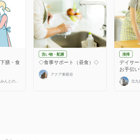
洗い物・配膳
清掃
(下膳・食
◇食事サポート（昼食）◇
デイサー
お手伝いい
アクア東糀谷
んとの...
北九