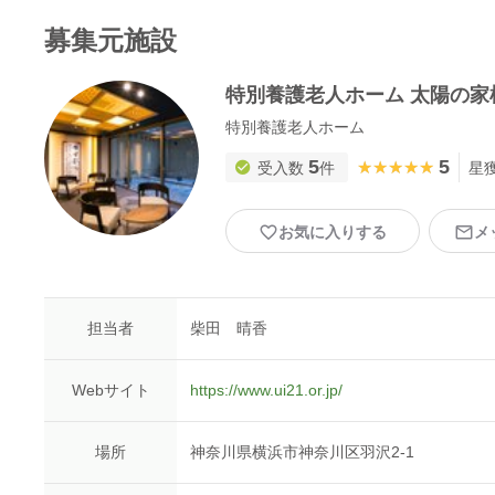
募集元施設
特別養護老人ホーム 太陽の家
特別養護老人ホーム
5
5
★★★★★
★★★★★
受入数
件
星
お気に入りする
メ
担当者
柴田 晴香
Webサイト
https://www.ui21.or.jp/
場所
神奈川県横浜市神奈川区羽沢2-1