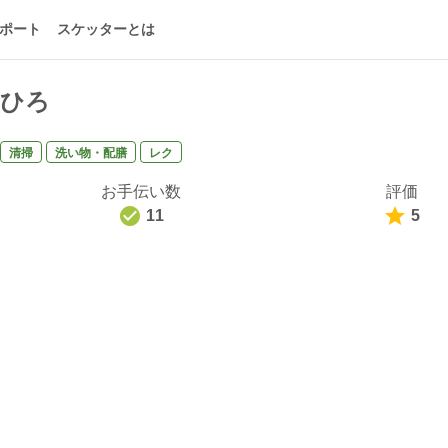
ポート
スケッターとは
ひろ
清掃
洗い物・配膳
レク
お手伝い数
評価
11
5