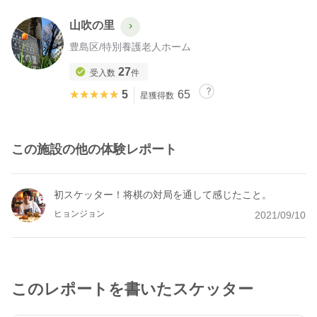
山吹の里
豊島区
/
特別養護老人ホーム
27
受入数
件
★★★★★
★★★★★
5
65
星獲得数
この施設の他の体験レポート
初スケッター！将棋の対局を通して感じたこと。
ヒョンジョン
2021/09/10
このレポートを書いたスケッター