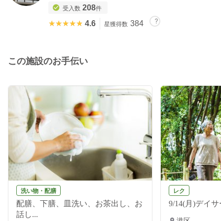
208
受入数
件
★★★★★
★★★★★
4.6
384
星獲得数
この施設のお手伝い
洗い物・配膳
レク
配膳、下膳、皿洗い、お茶出し、お
9/14(月)デイ
話し...
港区