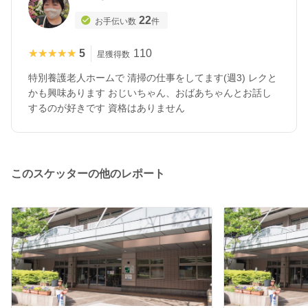
22
お手伝い数
件
★★★★★
★★★★★
5
110
星獲得数
特別養護老人ホームで 清掃の仕事をしてます(週3) レクと
かも興味あります おじいちゃん、おばあちゃんとお話し
するのが好きです 資格はありません
このスケッターの他のレポート