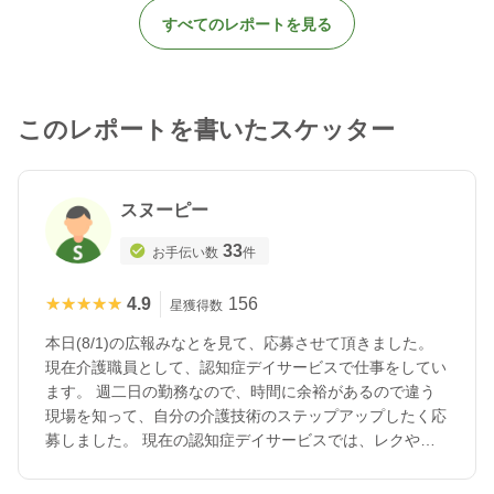
すべてのレポートを見る
このレポートを書いたスケッター
スヌーピー
33
お手伝い数
件
★★★★★
★★★★★
4.9
156
星獲得数
本日(8/1)の広報みなとを見て、応募させて頂きました。
現在介護職員として、認知症デイサービスで仕事をしてい
ます。 週二日の勤務なので、時間に余裕があるので違う
現場を知って、自分の介護技術のステップアップしたく応
募しました。 現在の認知症デイサービスでは、レクやト
イレ介助、体操補助、リハビリの送り迎え、傾聴などをし
ています。 ご利用者の笑顔が見られることが大きな喜び