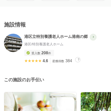
施設情報
港区立特別養護老人ホーム港南の郷
港区
/
特別養護老人ホーム
208
受入数
件
★★★★★
★★★★★
4.6
384
星獲得数
この施設のお手伝い