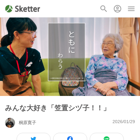
みんな大好き「笠置シヅ子！！」
2026/01/29
桐原寛子