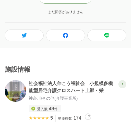
まだ回答がありません
施設情報
社会福祉法人伸こう福祉会 小規模多機
能型居宅介護クロスハート上郷・栄
神奈川
/
その他(介護事業所)
49
受入数
件
★★★★★
★★★★★
5
174
星獲得数