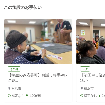
この施設のお手伝い
その他
レク
【学生のみ応募可】お話し相手やレ
【初回申し込
ク参...
活か...
横浜市
横浜市
指定なし
1,000/日
指定なし
2