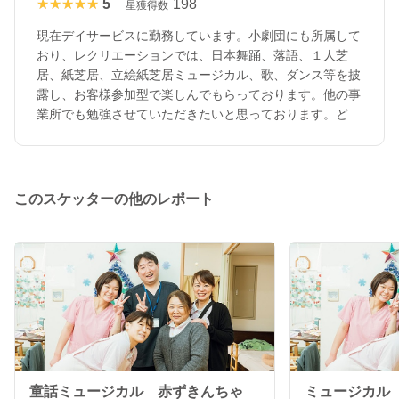
★★★★★
★★★★★
5
198
星獲得数
現在デイサービスに勤務しています。小劇団にも所属して
おり、レクリエーションでは、日本舞踊、落語、１人芝
居、紙芝居、立絵紙芝居ミュージカル、歌、ダンス等を披
露し、お客様参加型で楽しんでもらっております。他の事
業所でも勉強させていただきたいと思っております。どう
ぞよろしくお願いいたします。
このスケッターの他のレポート
童話ミュージカル 赤ずきんちゃ
ミュージカル