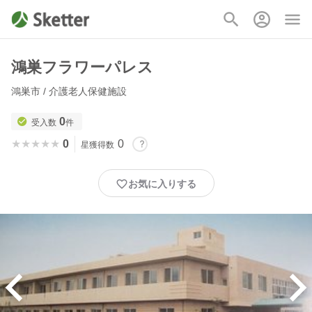
鴻巣フラワーパレス
鴻巣市 / 介護老人保健施設
0
受入数
件
★★★★★
★★★★★
0
0
星獲得数
お気に入りする