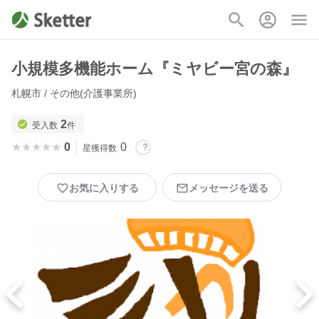
小規模多機能ホーム『ミヤビー宮の森』
札幌市 / その他(介護事業所)
2
受入数
件
★★★★★
★★★★★
0
0
星獲得数
お気に入りする
メッセージを送る