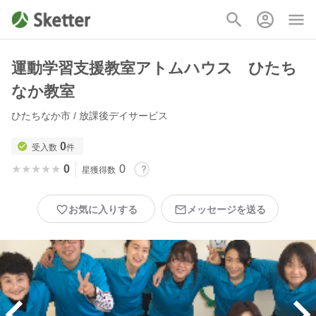
運動学習支援教室アトムハウス ひたち
なか教室
ひたちなか市 / 放課後デイサービス
0
受入数
件
★★★★★
★★★★★
0
0
星獲得数
お気に入りする
メッセージを送る