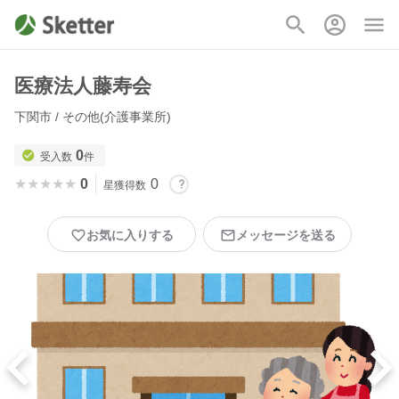
医療法人藤寿会
下関市 / その他(介護事業所)
0
受入数
件
★★★★★
★★★★★
0
0
星獲得数
お気に入りする
メッセージを送る