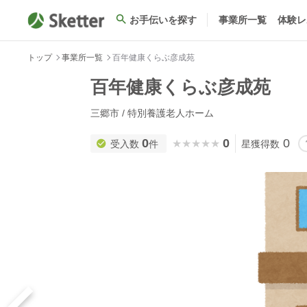
お手伝いを探す
事業所一覧
体験レ
トップ
事業所一覧
百年健康くらぶ彦成苑
百年健康くらぶ彦成苑
三郷市 / 特別養護老人ホーム
0
0
0
★★★★★
★★★★★
受入数
件
星獲得数